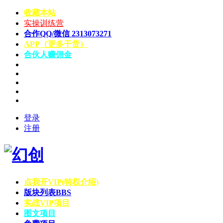
收藏本站
实操训练营
合作QQ/微信 2313073271
APP（更多干货）
合伙人赚佣金
登录
注册
点我开VIP(特权介绍)
版块列表
BBS
实战VIP项目
图文项目