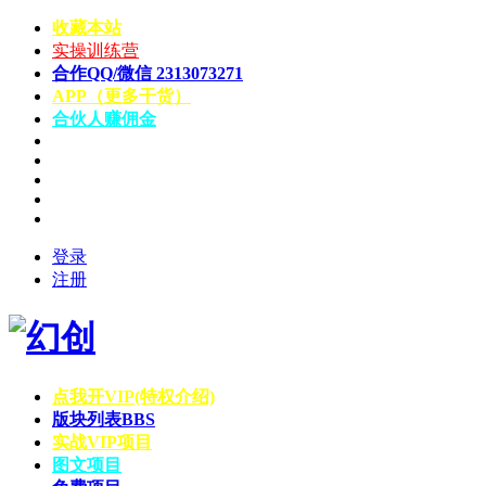
收藏本站
实操训练营
合作QQ/微信 2313073271
APP（更多干货）
合伙人赚佣金
登录
注册
点我开VIP(特权介绍)
版块列表
BBS
实战VIP项目
图文项目