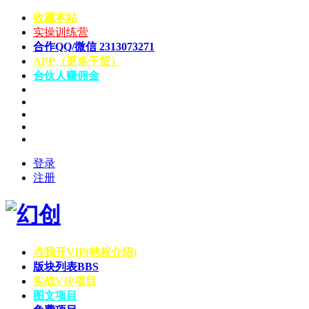
收藏本站
实操训练营
合作QQ/微信 2313073271
APP（更多干货）
合伙人赚佣金
登录
注册
点我开VIP(特权介绍)
版块列表
BBS
实战VIP项目
图文项目