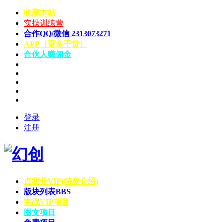
收藏本站
实操训练营
合作QQ/微信 2313073271
APP（更多干货）
合伙人赚佣金
登录
注册
点我开VIP(特权介绍)
版块列表
BBS
实战VIP项目
图文项目