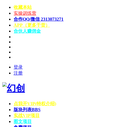
收藏本站
实操训练营
合作QQ/微信 2313073271
APP（更多干货）
合伙人赚佣金
登录
注册
点我开VIP(特权介绍)
版块列表
BBS
实战VIP项目
图文项目