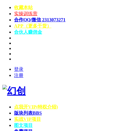
收藏本站
实操训练营
合作QQ/微信 2313073271
APP（更多干货）
合伙人赚佣金
登录
注册
点我开VIP(特权介绍)
版块列表
BBS
实战VIP项目
图文项目