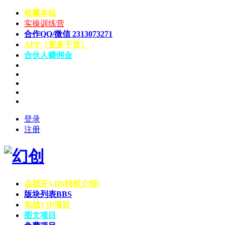
收藏本站
实操训练营
合作QQ/微信 2313073271
APP（更多干货）
合伙人赚佣金
登录
注册
点我开VIP(特权介绍)
版块列表
BBS
实战VIP项目
图文项目