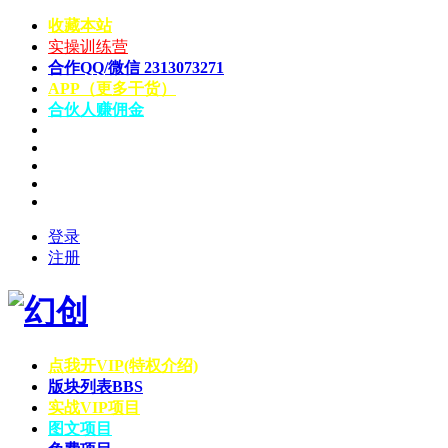
收藏本站
实操训练营
合作QQ/微信 2313073271
APP（更多干货）
合伙人赚佣金
登录
注册
点我开VIP(特权介绍)
版块列表
BBS
实战VIP项目
图文项目