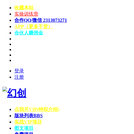
收藏本站
实操训练营
合作QQ/微信 2313073271
APP（更多干货）
合伙人赚佣金
登录
注册
点我开VIP(特权介绍)
版块列表
BBS
实战VIP项目
图文项目