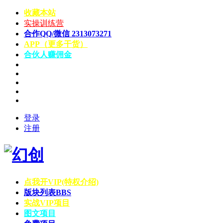
收藏本站
实操训练营
合作QQ/微信 2313073271
APP（更多干货）
合伙人赚佣金
登录
注册
点我开VIP(特权介绍)
版块列表
BBS
实战VIP项目
图文项目