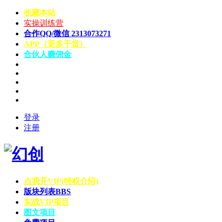
收藏本站
实操训练营
合作QQ/微信 2313073271
APP（更多干货）
合伙人赚佣金
登录
注册
点我开VIP(特权介绍)
版块列表
BBS
实战VIP项目
图文项目