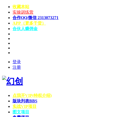
收藏本站
实操训练营
合作QQ/微信 2313073271
APP（更多干货）
合伙人赚佣金
登录
注册
点我开VIP(特权介绍)
版块列表
BBS
实战VIP项目
图文项目