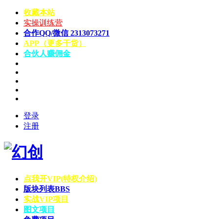
收藏本站
实操训练营
合作QQ/微信 2313073271
APP（更多干货）
合伙人赚佣金
登录
注册
点我开VIP(特权介绍)
版块列表
BBS
实战VIP项目
图文项目