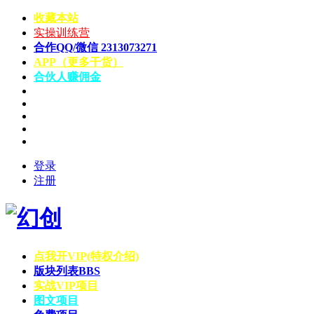
收藏本站
实操训练营
合作QQ/微信 2313073271
APP（更多干货）
合伙人赚佣金
登录
注册
点我开VIP(特权介绍)
版块列表
BBS
实战VIP项目
图文项目