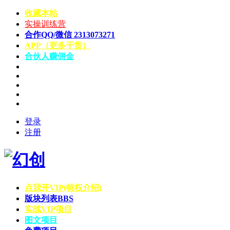
收藏本站
实操训练营
合作QQ/微信 2313073271
APP（更多干货）
合伙人赚佣金
登录
注册
点我开VIP(特权介绍)
版块列表
BBS
实战VIP项目
图文项目