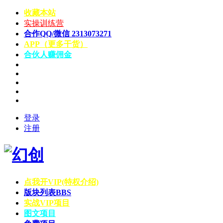
收藏本站
实操训练营
合作QQ/微信 2313073271
APP（更多干货）
合伙人赚佣金
登录
注册
点我开VIP(特权介绍)
版块列表
BBS
实战VIP项目
图文项目