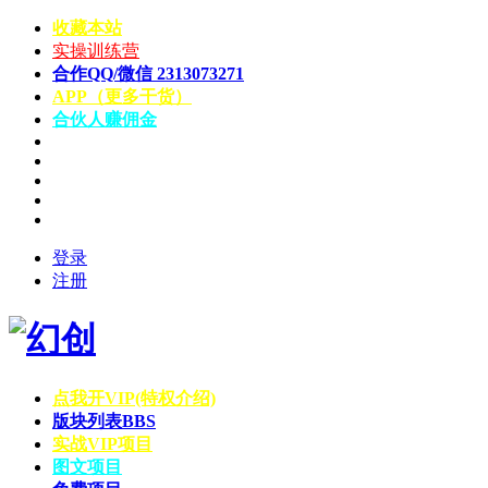
收藏本站
实操训练营
合作QQ/微信 2313073271
APP（更多干货）
合伙人赚佣金
登录
注册
点我开VIP(特权介绍)
版块列表
BBS
实战VIP项目
图文项目