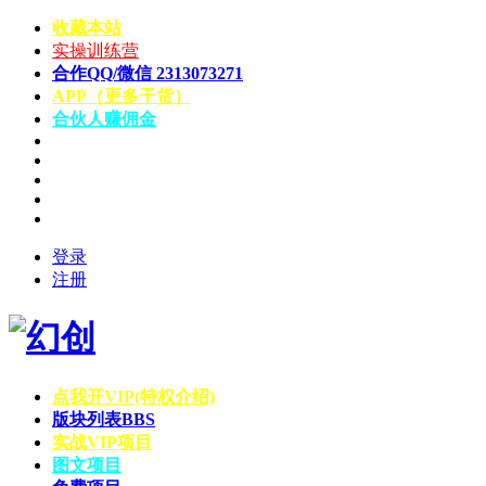
收藏本站
实操训练营
合作QQ/微信 2313073271
APP（更多干货）
合伙人赚佣金
登录
注册
点我开VIP(特权介绍)
版块列表
BBS
实战VIP项目
图文项目