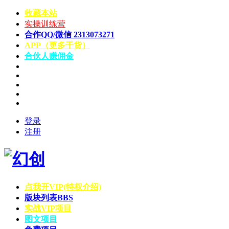
收藏本站
实操训练营
合作QQ/微信 2313073271
APP（更多干货）
合伙人赚佣金
登录
注册
点我开VIP(特权介绍)
版块列表
BBS
实战VIP项目
图文项目