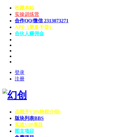
收藏本站
实操训练营
合作QQ/微信 2313073271
APP（更多干货）
合伙人赚佣金
登录
注册
点我开VIP(特权介绍)
版块列表
BBS
实战VIP项目
图文项目