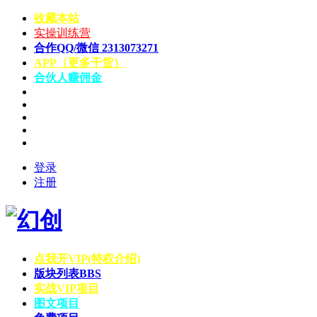
收藏本站
实操训练营
合作QQ/微信 2313073271
APP（更多干货）
合伙人赚佣金
登录
注册
点我开VIP(特权介绍)
版块列表
BBS
实战VIP项目
图文项目