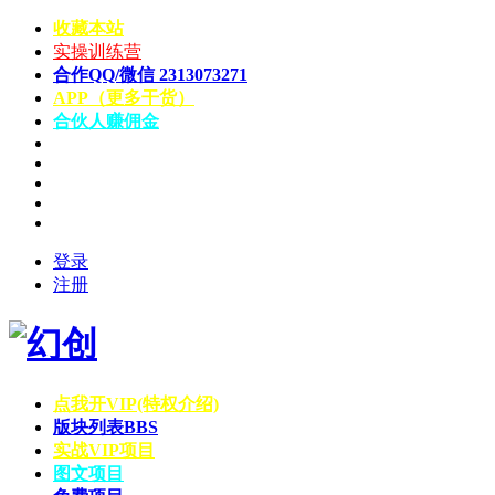
收藏本站
实操训练营
合作QQ/微信 2313073271
APP（更多干货）
合伙人赚佣金
登录
注册
点我开VIP(特权介绍)
版块列表
BBS
实战VIP项目
图文项目