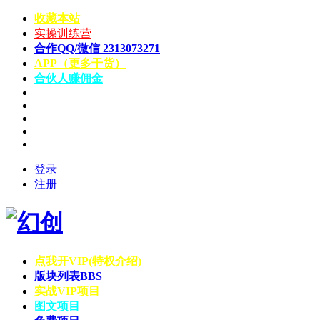
收藏本站
实操训练营
合作QQ/微信 2313073271
APP（更多干货）
合伙人赚佣金
登录
注册
点我开VIP(特权介绍)
版块列表
BBS
实战VIP项目
图文项目