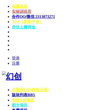
收藏本站
实操训练营
合作QQ/微信 2313073271
APP（更多干货）
合伙人赚佣金
登录
注册
点我开VIP(特权介绍)
版块列表
BBS
实战VIP项目
图文项目