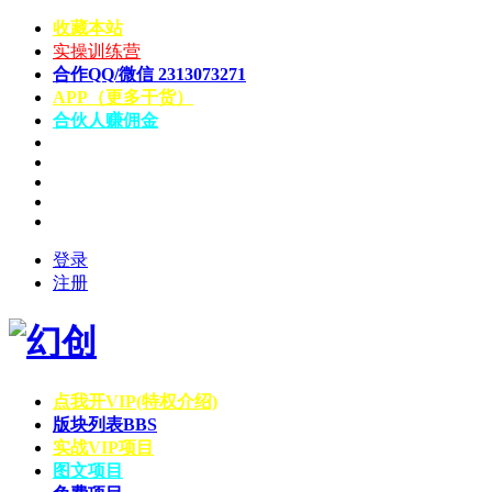
收藏本站
实操训练营
合作QQ/微信 2313073271
APP（更多干货）
合伙人赚佣金
登录
注册
点我开VIP(特权介绍)
版块列表
BBS
实战VIP项目
图文项目