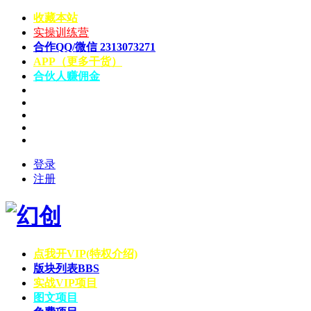
收藏本站
实操训练营
合作QQ/微信 2313073271
APP（更多干货）
合伙人赚佣金
登录
注册
点我开VIP(特权介绍)
版块列表
BBS
实战VIP项目
图文项目