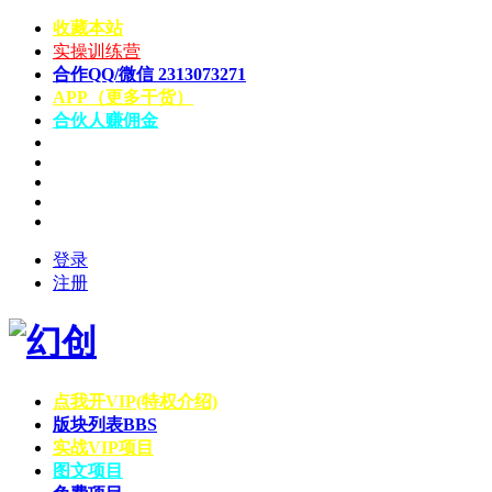
收藏本站
实操训练营
合作QQ/微信 2313073271
APP（更多干货）
合伙人赚佣金
登录
注册
点我开VIP(特权介绍)
版块列表
BBS
实战VIP项目
图文项目