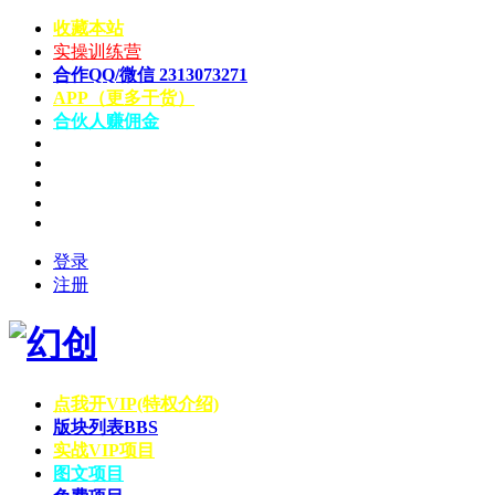
收藏本站
实操训练营
合作QQ/微信 2313073271
APP（更多干货）
合伙人赚佣金
登录
注册
点我开VIP(特权介绍)
版块列表
BBS
实战VIP项目
图文项目