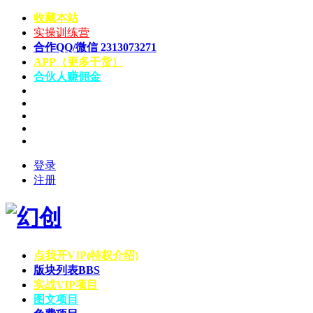
收藏本站
实操训练营
合作QQ/微信 2313073271
APP（更多干货）
合伙人赚佣金
登录
注册
点我开VIP(特权介绍)
版块列表
BBS
实战VIP项目
图文项目