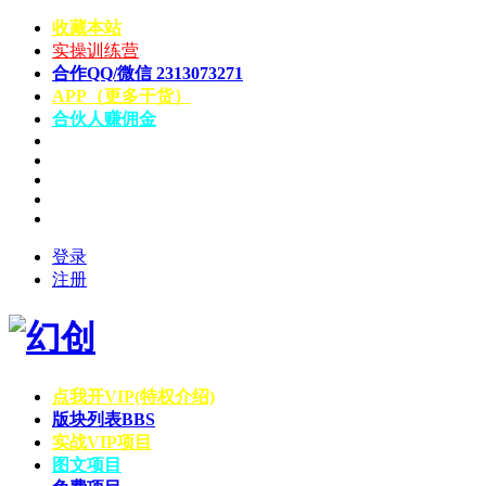
收藏本站
实操训练营
合作QQ/微信 2313073271
APP（更多干货）
合伙人赚佣金
登录
注册
点我开VIP(特权介绍)
版块列表
BBS
实战VIP项目
图文项目