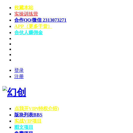
收藏本站
实操训练营
合作QQ/微信 2313073271
APP（更多干货）
合伙人赚佣金
登录
注册
点我开VIP(特权介绍)
版块列表
BBS
实战VIP项目
图文项目